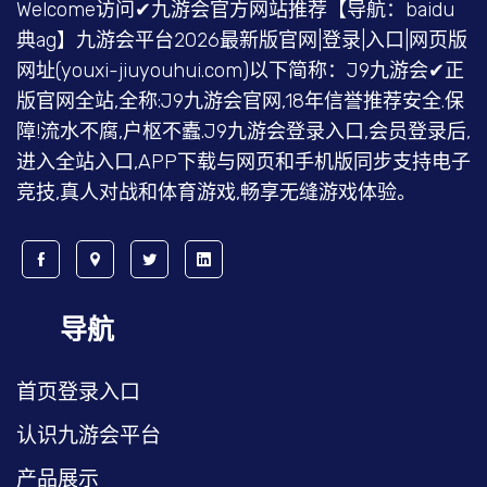
Welcome访问✔九游会官方网站推荐【导航：baidu
典ag】九游会平台2026最新版官网|登录|入口|网页版
网址(youxi-jiuyouhui.com)以下简称：J9九游会✔正
版官网全站,全称:J9九游会官网,18年信誉推荐安全.保
障!流水不腐,户枢不蠹.J9九游会登录入口,会员登录后,
进入全站入口,APP下载与网页和手机版同步支持电子
竞技,真人对战和体育游戏,畅享无缝游戏体验。
导航
首页登录入口
认识九游会平台
产品展示