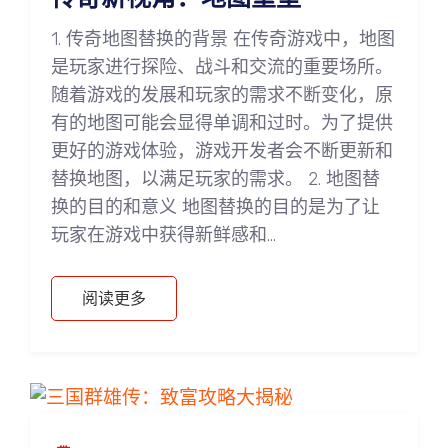
1. 传奇地图替换的背景 在传奇游戏中，地图
是玩家进行探险、战斗和交流的重要场所。
随着游戏的发展和玩家的需求不断变化，原
有的地图可能会显得单调和过时。为了提供
更好的游戏体验，游戏开发者会不断更新和
替换地图，以满足玩家的需求。 2. 地图替
换的目的和意义 地图替换的目的是为了让
玩家在游戏中获得新鲜感和...
阅读更多