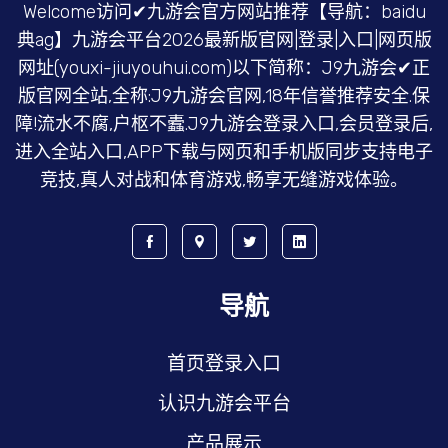
Welcome访问✔九游会官方网站推荐【导航：baidu
典ag】九游会平台2026最新版官网|登录|入口|网页版
网址(youxi-jiuyouhui.com)以下简称：J9九游会✔正
版官网全站,全称:J9九游会官网,18年信誉推荐安全.保
障!流水不腐,户枢不蠹.J9九游会登录入口,会员登录后,
进入全站入口,APP下载与网页和手机版同步支持电子
竞技,真人对战和体育游戏,畅享无缝游戏体验。
导航
首页登录入口
认识九游会平台
产品展示