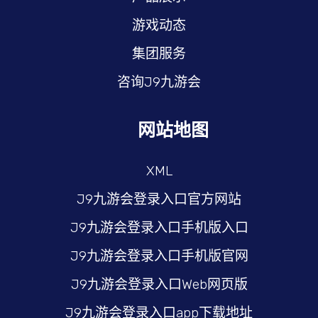
游戏动态
集团服务
咨询J9九游会
网站地图
XML
J9九游会登录入口官方网站
J9九游会登录入口手机版入口
J9九游会登录入口手机版官网
J9九游会登录入口Web网页版
J9九游会登录入口app下载地址