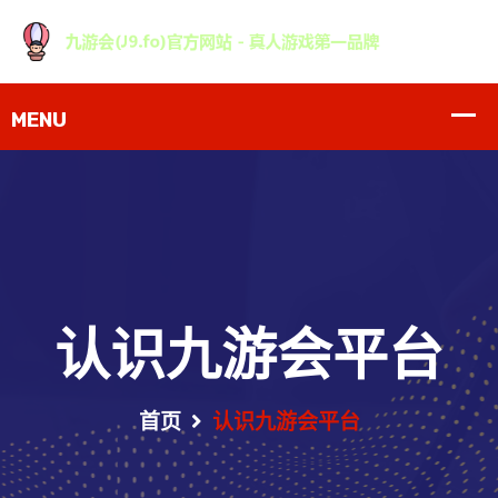
认识九游会平台
首页
认识九游会平台