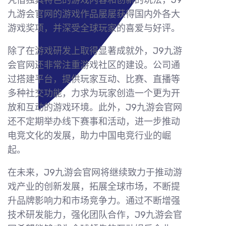
凭借独具特色的游戏内容和创新的玩法，
J9
九游会官网
的游戏作品屡屡获得国内外各大
游戏奖项，并深受全球玩家的喜爱与好评。
除了在游戏研发上取得显著成就外，
J9九游
会官网
还非常注重游戏社区的建设。公司通
过搭建平台，提供玩家互动、比赛、直播等
多种社交功能，力求为玩家创造一个更为开
放和互动的游戏环境。此外，
J9九游会官网
还不定期举办线下赛事和活动，进一步推动
电竞文化的发展，助力中国电竞行业的崛
起。
在未来，
J9九游会官网
将继续致力于推动游
戏产业的创新发展，拓展全球市场，不断提
升品牌影响力和市场竞争力。通过不断增强
技术研发能力，强化团队合作，
J9九游会官