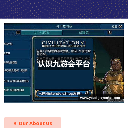
Our About Us