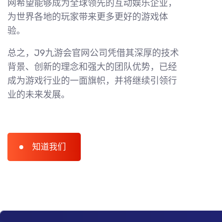
网
希望能够成为全球领先的互动娱乐企业，
为世界各地的玩家带来更多更好的游戏体
验。
总之，
J9九游会官网
公司凭借其深厚的技术
背景、创新的理念和强大的团队优势，已经
成为游戏行业的一面旗帜，并将继续引领行
业的未来发展。
知道我们